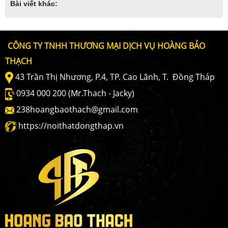
Bài viết khác:
CÔNG TY TNHH THƯƠNG MẠI DỊCH VỤ HOÀNG BẢO
THẠCH
43 Trần Thị Nhương, P.4, TP. Cao Lãnh, T. Ðồng Tháp
0934 000 200 (Mr.Thach - Jacky)
238hoangbaothach@gmail.com
https://noithatdongthap.vn