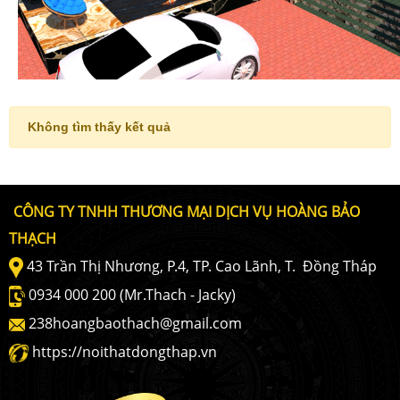
Không tìm thấy kết quả
CÔNG TY TNHH THƯƠNG MẠI DỊCH VỤ HOÀNG BẢO
THẠCH
43 Trần Thị Nhương, P.4, TP. Cao Lãnh, T. Ðồng Tháp
0934 000 200 (Mr.Thach - Jacky)
238hoangbaothach@gmail.com
https://noithatdongthap.vn