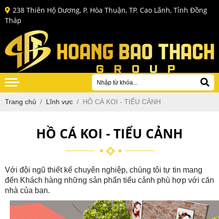
238 Thiên Hộ Dương, P. Hòa Thuận, TP. Cao Lãnh, Tỉnh Ðồng
Tháp
Trang chủ
Lĩnh vực
HỒ CÁ KOI - TIỂU CẢNH
HỒ CÁ KOI - TIỂU CẢNH
Với đội ngũ thiết kế chuyên nghiệp, chúng tôi tự tin mang
đến Khách hàng những sản phẩn tiểu cảnh phù hợp với căn
nhà của bạn.